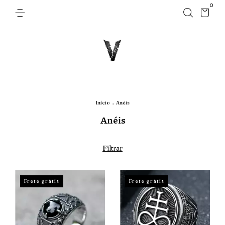
0
Início
.
Anéis
Anéis
Filtrar
Frete grátis
Frete grátis