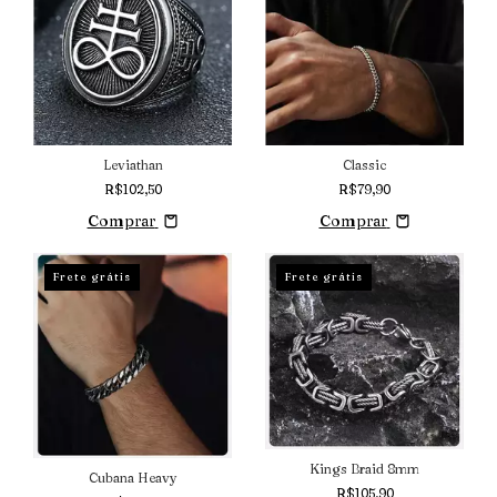
Leviathan
Classic
R$102,50
R$79,90
Comprar
Comprar
Frete grátis
Frete grátis
Kings Braid 8mm
Cubana Heavy
R$105,90