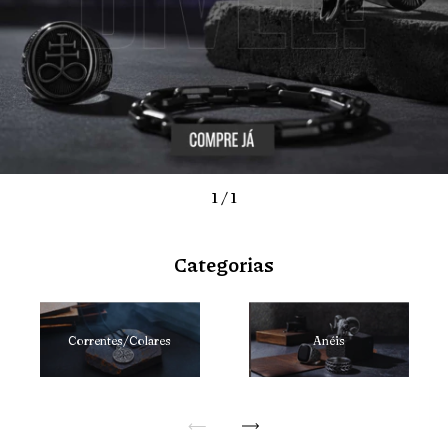
1
/
1
Categorias
Correntes/Colares
Anéis